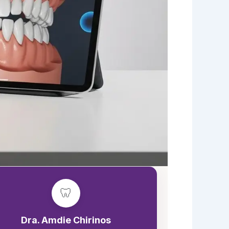
🦷
Dra. Amdie Chirinos