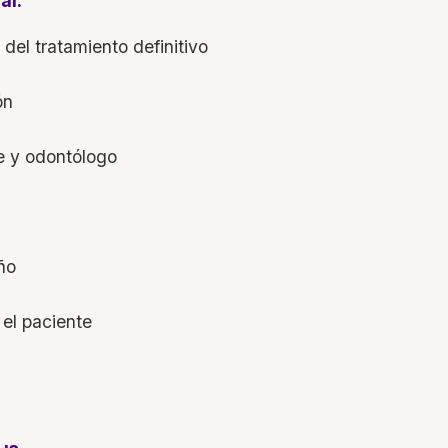
al:
 del tratamiento definitivo
ión
e y odontólogo
eño
 el paciente