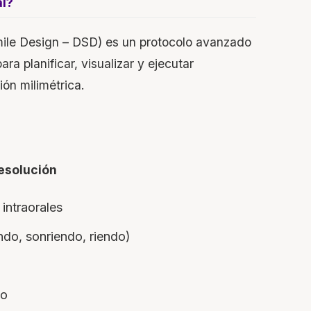
al?
 Smile Design – DSD) es un protocolo avanzado
ra planificar, visualizar y ejecutar
ión milimétrica.
Resolución
intraorales
ndo, sonriendo, riendo)
so