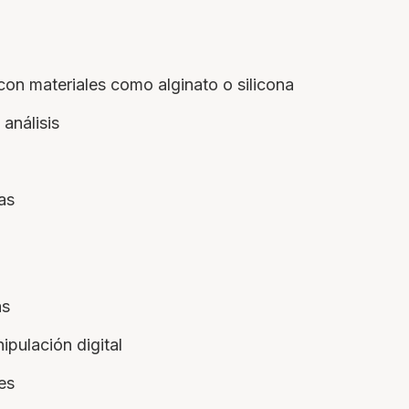
 con materiales como alginato o silicona
análisis
as
as
ipulación digital
es