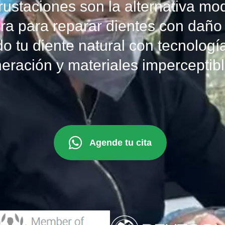
rustaciones son la alternativa mo
ra para reparar dientes con dañ
o tu diente natural con tecnologí
eración y materiales imperceptibl
Agende tu cita