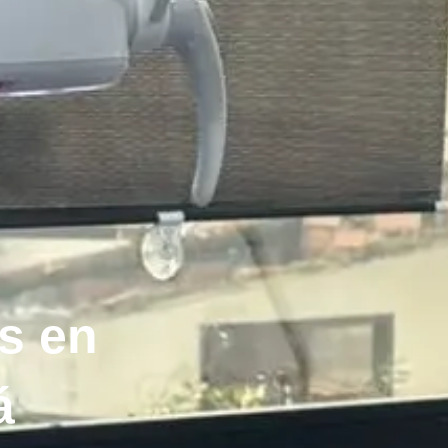
s en
á