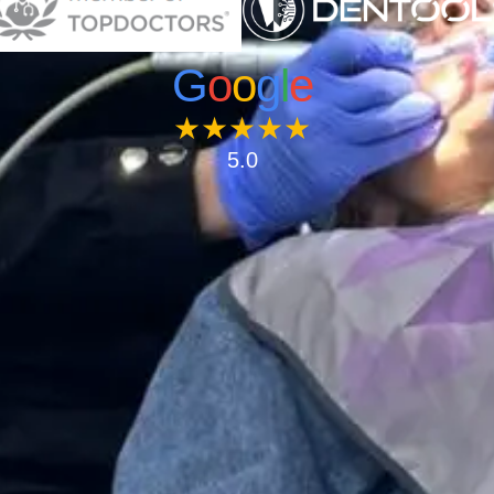
G
o
o
g
l
e
★★★★★
5.0