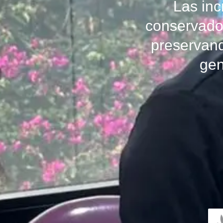
Las inc
conservado
preservand
gen