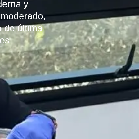
derna y
o moderado,
a de última
es.